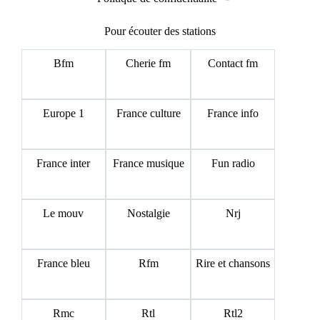
Pour écouter des stations
Bfm
Cherie fm
Contact fm
Europe 1
France culture
France info
France inter
France musique
Fun radio
Le mouv
Nostalgie
Nrj
France bleu
Rfm
Rire et chansons
Rmc
Rtl
Rtl2