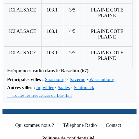
ICI ALSACE
103.1
3/5
PLAINE COTE
PLAINE
ICI ALSACE
103.1
4/5
PLAINE COTE
PLAINE
ICI ALSACE
103.1
5/5
PLAINE COTE
PLAINE
Fréquences radio dans le Bas-rhin (67)
Principales villes :
Strasbourg
·
Saverne
·
Wissembourg
Autres villes :
Ingwiller
·
Saales
·
Schirmeck
→ Toutes les fréquences du Bas-rhin
.
Qui sommes-nous ?
-
Téléphone Radio
-
Contact
-
Politique de confidentialité
-