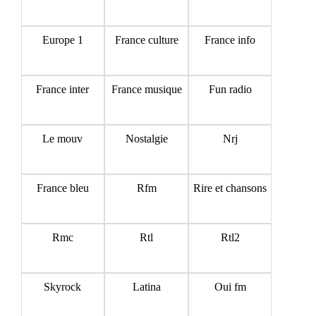
Europe 1
France culture
France info
France inter
France musique
Fun radio
Le mouv
Nostalgie
Nrj
France bleu
Rfm
Rire et chansons
Rmc
Rtl
Rtl2
Skyrock
Latina
Oui fm