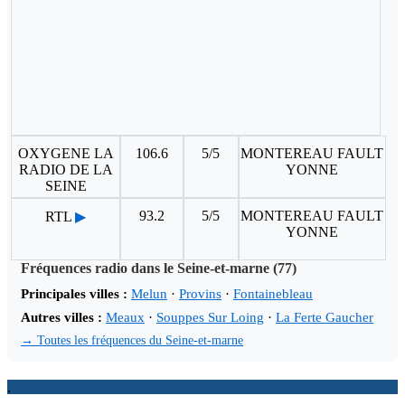
OXYGENE LA
106.6
5/5
MONTEREAU FAULT
RADIO DE LA
YONNE
SEINE
93.2
5/5
MONTEREAU FAULT
RTL
▶
YONNE
Fréquences radio dans le Seine-et-marne (77)
Principales villes :
Melun
·
Provins
·
Fontainebleau
Autres villes :
Meaux
·
Souppes Sur Loing
·
La Ferte Gaucher
→ Toutes les fréquences du Seine-et-marne
.