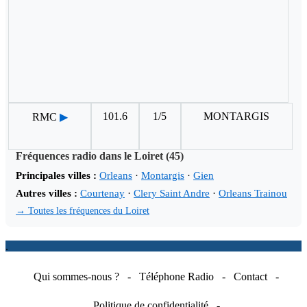
101.6
1/5
MONTARGIS
RMC
▶
Fréquences radio dans le Loiret (45)
Principales villes :
Orleans
·
Montargis
·
Gien
Autres villes :
Courtenay
·
Clery Saint Andre
·
Orleans Trainou
→ Toutes les fréquences du Loiret
.
Qui sommes-nous ?
-
Téléphone Radio
-
Contact
-
Politique de confidentialité
-