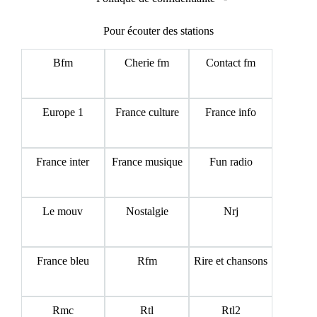
Pour écouter des stations
Bfm
Cherie fm
Contact fm
Europe 1
France culture
France info
France inter
France musique
Fun radio
Le mouv
Nostalgie
Nrj
France bleu
Rfm
Rire et chansons
Rmc
Rtl
Rtl2