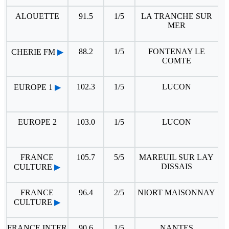
ALOUETTE
91.5
1/5
LA TRANCHE SUR
MER
88.2
1/5
FONTENAY LE
CHERIE FM
▶
COMTE
102.3
1/5
LUCON
EUROPE 1
▶
EUROPE 2
103.0
1/5
LUCON
FRANCE
105.7
5/5
MAREUIL SUR LAY
DISSAIS
CULTURE
▶
FRANCE
96.4
2/5
NIORT MAISONNAY
CULTURE
▶
FRANCE INTER
90.6
1/5
NANTES