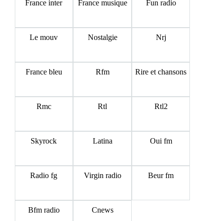
France inter
France musique
Fun radio
Le mouv
Nostalgie
Nrj
France bleu
Rfm
Rire et chansons
Rmc
Rtl
Rtl2
Skyrock
Latina
Oui fm
Radio fg
Virgin radio
Beur fm
Bfm radio
Cnews