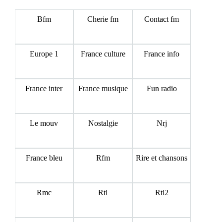
Bfm
Cherie fm
Contact fm
Europe 1
France culture
France info
France inter
France musique
Fun radio
Le mouv
Nostalgie
Nrj
France bleu
Rfm
Rire et chansons
Rmc
Rtl
Rtl2