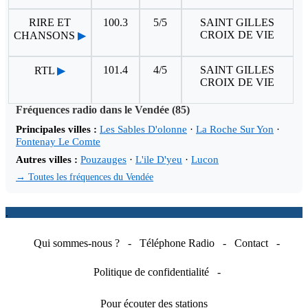
RIRE ET
100.3
5/5
SAINT GILLES
CROIX DE VIE
CHANSONS
▶
101.4
4/5
SAINT GILLES
RTL
▶
CROIX DE VIE
Fréquences radio dans le Vendée (85)
Principales villes :
Les Sables D'olonne
·
La Roche Sur Yon
·
Fontenay Le Comte
Autres villes :
Pouzauges
·
L'ile D'yeu
·
Lucon
→ Toutes les fréquences du Vendée
.
Qui sommes-nous ?
-
Téléphone Radio
-
Contact
-
Politique de confidentialité
-
Pour écouter des stations