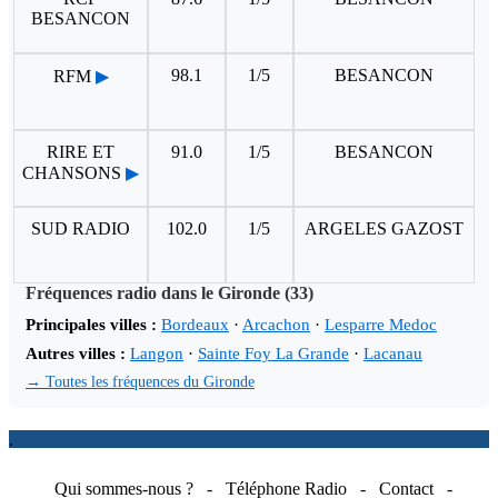
BESANCON
98.1
1/5
BESANCON
RFM
▶
RIRE ET
91.0
1/5
BESANCON
CHANSONS
▶
SUD RADIO
102.0
1/5
ARGELES GAZOST
Fréquences radio dans le Gironde (33)
Principales villes :
Bordeaux
·
Arcachon
·
Lesparre Medoc
Autres villes :
Langon
·
Sainte Foy La Grande
·
Lacanau
→ Toutes les fréquences du Gironde
.
Qui sommes-nous ?
-
Téléphone Radio
-
Contact
-