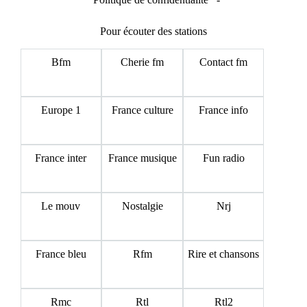
Pour écouter des stations
Bfm
Cherie fm
Contact fm
Europe 1
France culture
France info
France inter
France musique
Fun radio
Le mouv
Nostalgie
Nrj
France bleu
Rfm
Rire et chansons
Rmc
Rtl
Rtl2