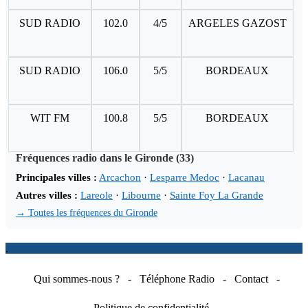
SUD RADIO
102.0
4/5
ARGELES GAZOST
SUD RADIO
106.0
5/5
BORDEAUX
WIT FM
100.8
5/5
BORDEAUX
Fréquences radio dans le Gironde (33)
Principales villes :
Arcachon
·
Lesparre Medoc
·
Lacanau
Autres villes :
Lareole
·
Libourne
·
Sainte Foy La Grande
→ Toutes les fréquences du Gironde
.
Qui sommes-nous ?
-
Téléphone Radio
-
Contact
-
Politique de confidentialité
-