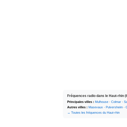
Fréquences radio dans le Haut-rhin (
Principales villes :
Mulhouse
·
Colmar
·
Sa
Autres villes :
Masevaux
·
Pulversheim
·
→ Toutes les fréquences du Haut-rhin