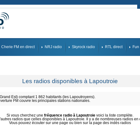
Cherie FM en direct
NRJ radio
Skyrock radio
RTL direct
Fun 
Les radios disponibles à Lapoutroie
rand Est) comptant 1 862 habitants (les Lapoutroyens).
uverture FM couvre les principales stations nationales.
Si vous cherchez une
fréquence radio à Lapoutroie
voici la liste complète.
autres radios que celles disponibles à Lapoutroie. Il y a de nombreuses radios en di
Vous pouvez écouter sur une page ou bien sur la page des indés radios