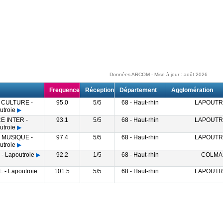
Données ARCOM - Mise à jour : août 2026
Frequence
Réception
Département
Agglomération
 CULTURE -
95.0
5/5
68 - Haut-rhin
LAPOUTR
utroie
▶
E INTER -
93.1
5/5
68 - Haut-rhin
LAPOUTR
utroie
▶
 MUSIQUE -
97.4
5/5
68 - Haut-rhin
LAPOUTR
utroie
▶
- Lapoutroie
▶
92.2
1/5
68 - Haut-rhin
COLMA
 - Lapoutroie
101.5
5/5
68 - Haut-rhin
LAPOUTR