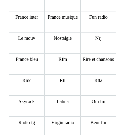
France inter
France musique
Fun radio
Le mouv
Nostalgie
Nrj
France bleu
Rfm
Rire et chansons
Rmc
Rtl
Rtl2
Skyrock
Latina
Oui fm
Radio fg
Virgin radio
Beur fm