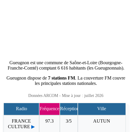
Gueugnon est une commune de Saône-et-Loire (Bourgogne-
Franche-Comté) comptant 6 616 habitants (les Gueugnonnais).
Gueugnon dispose de
7 stations FM
. La couverture FM couvre
les principales stations nationales.
Données ARCOM - Mise à jour : juillet 2026
Radio
Fréquence
Réception
Ville
FRANCE
97.3
3/5
AUTUN
CULTURE
▶