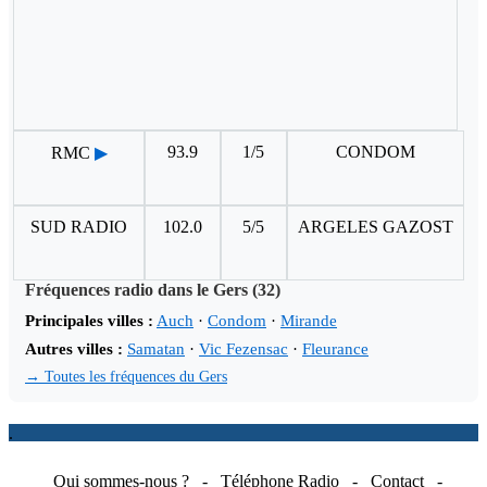
93.9
1/5
CONDOM
RMC
▶
SUD RADIO
102.0
5/5
ARGELES GAZOST
Fréquences radio dans le Gers (32)
Principales villes :
Auch
·
Condom
·
Mirande
Autres villes :
Samatan
·
Vic Fezensac
·
Fleurance
→ Toutes les fréquences du Gers
.
Qui sommes-nous ?
-
Téléphone Radio
-
Contact
-