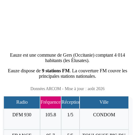
Eauze est une commune de Gers (Occitanie) comptant 4 014
habitants (les Élusates).
Eauze dispose de
9 stations FM
. La couverture FM couvre les
principales stations nationales.
Données ARCOM - Mise à jour : août 2026
Radio
Fréquence
Réception
Ville
DFM 930
105.8
1/5
CONDOM