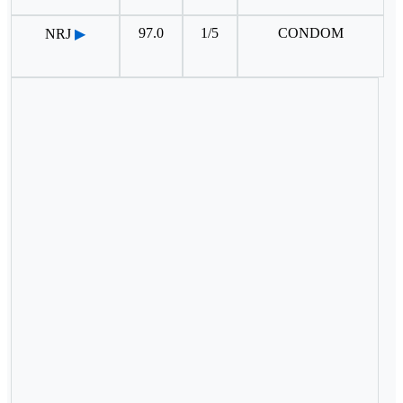
97.0
1/5
CONDOM
NRJ
▶