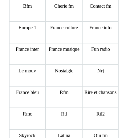
Bfm
Cherie fm
Contact fm
Europe 1
France culture
France info
France inter
France musique
Fun radio
Le mouv
Nostalgie
Nrj
France bleu
Rfm
Rire et chansons
Rmc
Rtl
Rtl2
Skyrock
Latina
Oui fm