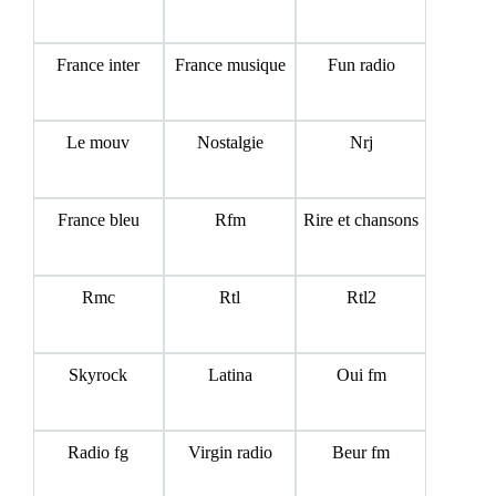
France inter
France musique
Fun radio
Le mouv
Nostalgie
Nrj
France bleu
Rfm
Rire et chansons
Rmc
Rtl
Rtl2
Skyrock
Latina
Oui fm
Radio fg
Virgin radio
Beur fm