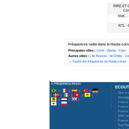
RIRE ET
Cor
RMC - 
RTL - 
Fréquences radio dans le Haute-cors
Principales villes :
Corte
·
Bastia
·
Calvi
Autres villes :
L'ile Rousse
·
Ile D'elbe
·
Ce
→ Toutes les fréquences du Haute-corse
© FREQUENCE-RADIO
ECOUT
Rire et
Nostalgi
France
France 
France 
RMC en 
France 
Sud Ra