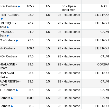
O - Corbara
▶
105.7
1/5
06 - Alpes-
NICE
maritimes
TER - Corbara
98.0
1/5
2B - Haute-corse
L'ILE RO
▶
 MUSIQUE -
90.9
5/5
2B - Haute-corse
L'ILE RO
bara
▶
 MUSIQUE -
94.0
1/5
2B - Haute-corse
CALVI
bara
▶
 - Corbara
▶
97.6
5/5
2B - Haute-corse
L'ILE RO
M - Corbara
100.4
5/5
2B - Haute-corse
L'ILE RO
IO - Corbara
97.0
5/5
2B - Haute-corse
CALVI
O BALAGNE -
89.6
3/5
2B - Haute-corse
CORBA
rbara
O BALAGNE -
98.6
5/5
2B - Haute-corse
L'ILE RO
rbara
ALVE REGINA -
93.6
5/5
2B - Haute-corse
CALVI
rbara
 - Corbara
▶
95.5
5/5
2B - Haute-corse
CALVI
Corbara
▶
100.8
1/5
2B - Haute-corse
CALVI
Corbara
▶
88.3
5/5
2B - Haute-corse
L'ILE RO