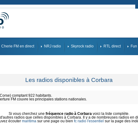
Cherie FM en direct
NRJ radio
Skyrock radio
RTL direct
Fun 
Les radios disponibles à Corbara
orse) comptant 922 habitants.
erture FM couvre les principales stations nationales.
Si vous cherchez une
fréquence radio à Corbara
voici la liste complète.
'autres radios que celles disponibles à Corbara. Il y a de nombreuses radios en dir
uvez écouter
maritima
sur une page ou bien
fc radio l'essentiel
sur la page des ind