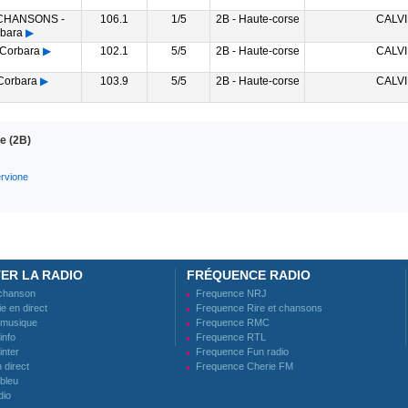
 CHANSONS -
106.1
1/5
2B - Haute-corse
CALVI
bara
▶
Corbara
▶
102.1
5/5
2B - Haute-corse
CALVI
Corbara
▶
103.9
5/5
2B - Haute-corse
CALVI
e (2B)
rvione
ER LA RADIO
FRÉQUENCE RADIO
 chanson
Frequence NRJ
e en direct
Frequence Rire et chansons
 musique
Frequence RMC
info
Frequence RTL
inter
Frequence Fun radio
direct
Frequence Cherie FM
bleu
dio