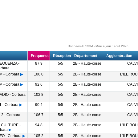
Données ARCOM - Mise à jour : août 2026
Frequence
Réception
Département
Agglomération
REQUENZA -
87.9
5/5
2B - Haute-corse
CALVI
rbara
 - Corbara
▶
100.0
5/5
2B - Haute-corse
L'ILE RO
 - Corbara
▶
92.6
5/5
2B - Haute-corse
CALVI
DIO - Corbara
102.8
5/5
2B - Haute-corse
CALVI
 - Corbara
▶
90.4
5/5
2B - Haute-corse
CALVI
2 - Corbara
106.7
5/5
2B - Haute-corse
CALVI
 CULTURE -
94.8
5/5
2B - Haute-corse
L'ILE RO
bara
▶
O - Corbara
▶
105.2
5/5
2B - Haute-corse
L'ILE RO