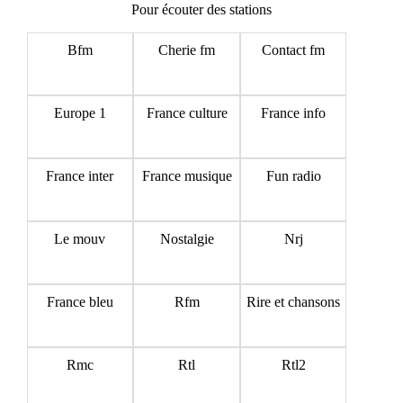
Pour écouter des stations
Bfm
Cherie fm
Contact fm
Europe 1
France culture
France info
France inter
France musique
Fun radio
Le mouv
Nostalgie
Nrj
France bleu
Rfm
Rire et chansons
Rmc
Rtl
Rtl2