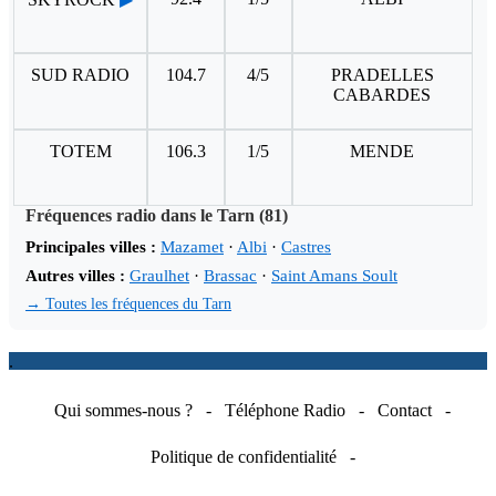
SUD RADIO
104.7
4/5
PRADELLES
CABARDES
TOTEM
106.3
1/5
MENDE
Fréquences radio dans le Tarn (81)
Principales villes :
Mazamet
·
Albi
·
Castres
Autres villes :
Graulhet
·
Brassac
·
Saint Amans Soult
→ Toutes les fréquences du Tarn
.
Qui sommes-nous ?
-
Téléphone Radio
-
Contact
-
Politique de confidentialité
-