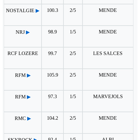
100.3
2/5
MENDE
NOSTALGIE
▶
98.9
1/5
MENDE
NRJ
▶
RCF LOZERE
99.7
2/5
LES SALCES
105.9
2/5
MENDE
RFM
▶
97.3
1/5
MARVEJOLS
RFM
▶
104.2
2/5
MENDE
RMC
▶
92.4
1/5
ALBI
SKYROCK
▶