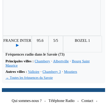
FRANCE INTER
95.6
5/5
BOZEL 1
▶
Fréquences radio dans le Savoie (73)
Principales villes :
Chambery
·
Albertville
·
Bourg Saint
Maurice
Autres villes :
Valloire
·
Chambery 3
·
Moutiers
→ Toutes les fréquences du Savoie
.
Qui sommes-nous ?
-
Téléphone Radio
-
Contact
-