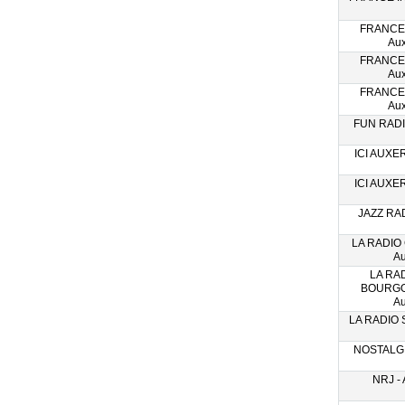
FRANCE
Aux
FRANCE
Aux
FRANCE
Aux
FUN RADIO
ICI AUXER
ICI AUXER
JAZZ RAD
LA RADIO
Au
LA RA
BOURGO
Au
LA RADIO S
NOSTALGIE
NRJ - 