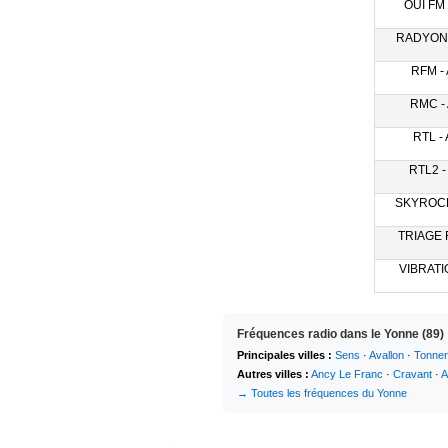
OUI FM 
RADYONN
RFM - 
RMC - 
RTL - 
RTL2 -
SKYROCK 
TRIAGE F
VIBRATIO
Fréquences radio dans le Yonne (89)
Principales villes :
Sens
·
Avallon
·
Tonner
Autres villes :
Ancy Le Franc
·
Cravant
·
A
→ Toutes les fréquences du Yonne