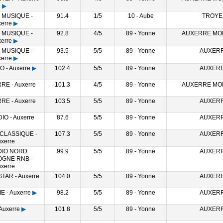
▶
 MUSIQUE -
91.4
1/5
10 - Aube
TROYE
erre
▶
 MUSIQUE -
92.8
4/5
89 - Yonne
AUXERRE MO
erre
▶
 MUSIQUE -
93.5
5/5
89 - Yonne
AUXER
erre
▶
 - Auxerre
▶
102.4
5/5
89 - Yonne
AUXER
RE - Auxerre
101.3
4/5
89 - Yonne
AUXERRE MO
RE - Auxerre
103.5
5/5
89 - Yonne
AUXER
IO - Auxerre
87.6
5/5
89 - Yonne
AUXER
 CLASSIQUE -
107.3
5/5
89 - Yonne
AUXER
xerre
DIO NORD
99.9
5/5
89 - Yonne
AUXER
GNE RNB -
xerre
TAR - Auxerre
104.0
5/5
89 - Yonne
AUXER
 - Auxerre
▶
98.2
5/5
89 - Yonne
AUXER
Auxerre
▶
101.8
5/5
89 - Yonne
AUXER