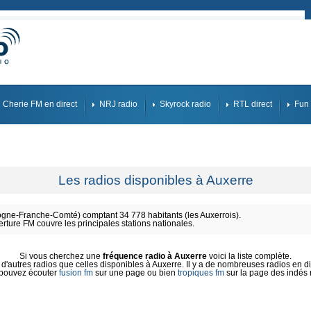
Cherie FM en direct
NRJ radio
Skyrock radio
RTL direct
Fun 
Les radios disponibles à Auxerre
ne-Franche-Comté) comptant 34 778 habitants (les Auxerrois).
erture FM couvre les principales stations nationales.
Si vous cherchez une
fréquence radio à Auxerre
voici la liste complète.
'autres radios que celles disponibles à Auxerre. Il y a de nombreuses radios en dir
pouvez écouter
fusion fm
sur une page ou bien
tropiques fm
sur la page des indés 