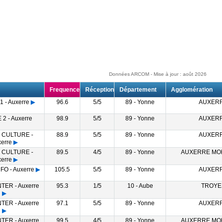
Données ARCOM - Mise à jour : août 2026
Frequence
Réception
Département
Agglomération
 - Auxerre
▶
96.6
5/5
89 - Yonne
AUXER
2 - Auxerre
98.9
5/5
89 - Yonne
AUXER
 CULTURE -
88.9
5/5
89 - Yonne
AUXER
erre
▶
 CULTURE -
89.5
4/5
89 - Yonne
AUXERRE MO
erre
▶
O - Auxerre
▶
105.5
5/5
89 - Yonne
AUXER
TER - Auxerre
95.3
1/5
10 - Aube
TROYE
▶
TER - Auxerre
97.1
5/5
89 - Yonne
AUXER
▶
TER - Auxerre
99.5
4/5
89 - Yonne
AUXERRE MO