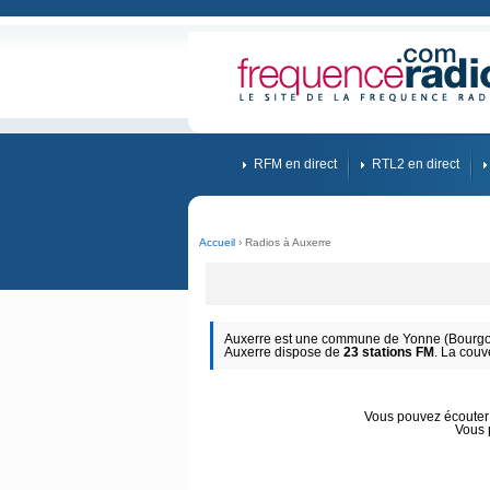
RFM en direct
RTL2 en direct
Accueil
› Radios à Auxerre
Auxerre est une commune de Yonne (Bourgog
Auxerre dispose de
23 stations FM
. La couv
Vous pouvez écouter d
Vous 