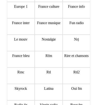
Europe 1
France culture
France info
France inter
France musique
Fun radio
Le mouv
Nostalgie
Nrj
France bleu
Rfm
Rire et chansons
Rmc
Rtl
Rtl2
Skyrock
Latina
Oui fm
Radio fg
Virgin radio
Beur fm