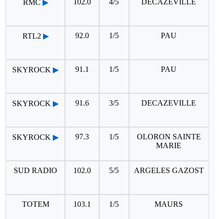
102.0
4/5
DECAZEVILLE
RMC
▶
92.0
1/5
PAU
RTL2
▶
91.1
1/5
PAU
SKYROCK
▶
91.6
3/5
DECAZEVILLE
SKYROCK
▶
97.3
1/5
OLORON SAINTE
SKYROCK
▶
MARIE
SUD RADIO
102.0
5/5
ARGELES GAZOST
TOTEM
103.1
1/5
MAURS