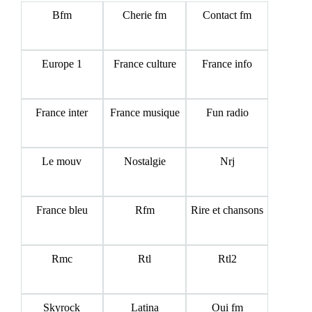
Bfm
Cherie fm
Contact fm
Europe 1
France culture
France info
France inter
France musique
Fun radio
Le mouv
Nostalgie
Nrj
France bleu
Rfm
Rire et chansons
Rmc
Rtl
Rtl2
Skyrock
Latina
Oui fm