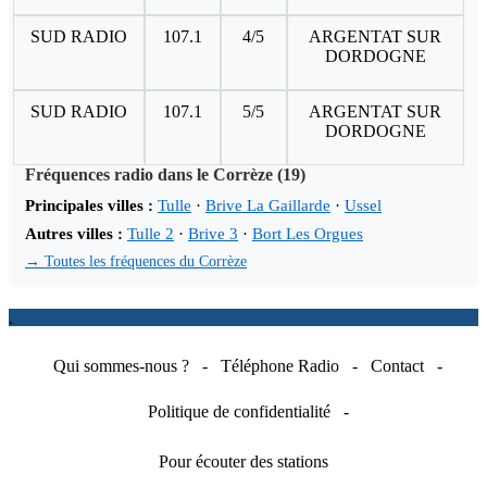
SUD RADIO
107.1
4/5
ARGENTAT SUR
DORDOGNE
SUD RADIO
107.1
5/5
ARGENTAT SUR
DORDOGNE
Fréquences radio dans le Corrèze (19)
Principales villes :
Tulle
·
Brive La Gaillarde
·
Ussel
Autres villes :
Tulle 2
·
Brive 3
·
Bort Les Orgues
→ Toutes les fréquences du Corrèze
.
Qui sommes-nous ?
-
Téléphone Radio
-
Contact
-
Politique de confidentialité
-
Pour écouter des stations