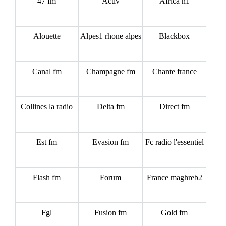
47 fm
Activ
Africa n1
Alouette
Alpes1 rhone alpes
Blackbox
Canal fm
Champagne fm
Chante france
Collines la radio
Delta fm
Direct fm
Est fm
Evasion fm
Fc radio l'essentiel
Flash fm
Forum
France maghreb2
Fgl
Fusion fm
Gold fm