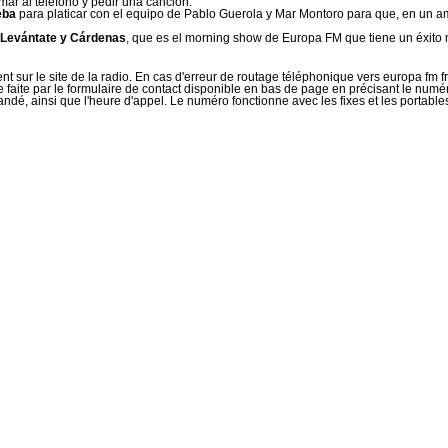
ar al teléfono y pedir una canción.
eba
para platicar con el equipo de Pablo Guerola y Mar Montoro para que, en un 
Levántate y Cárdenas
, que es el morning show de Europa FM que tiene un éxito
nt sur le site de la radio. En cas d'erreur de routage téléphonique vers europa f
faite par le formulaire de contact disponible en bas de page en précisant le numér
é, ainsi que l'heure d'appel. Le numéro fonctionne avec les fixes et les portables.