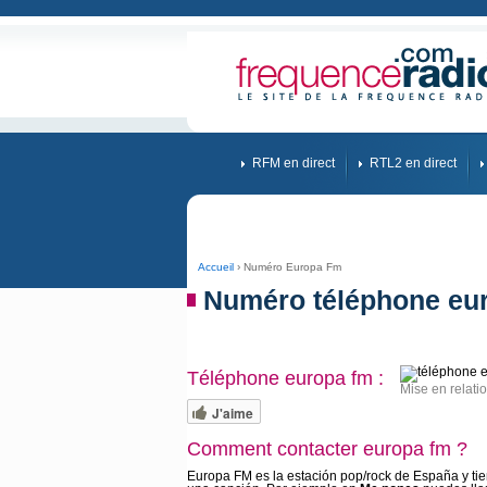
RFM en direct
RTL2 en direct
Accueil
› Numéro Europa Fm
Numéro téléphone eu
Téléphone europa fm :
Mise en relati
J'aime
Comment contacter europa fm ?
Europa FM es la estación pop/rock de España y ti