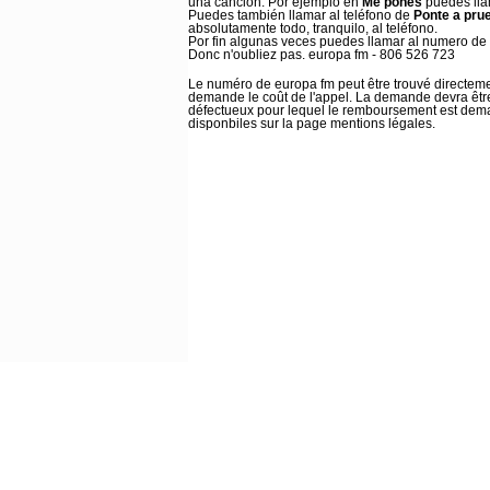
una canción. Por ejemplo en
Me pones
puedes llam
Puedes también llamar al teléfono de
Ponte a pru
absolutamente todo, tranquilo, al teléfono.
Por fin algunas veces puedes llamar al numero de
Donc n'oubliez pas. europa fm - 806 526 723
Le numéro de europa fm peut être trouvé directeme
demande le coût de l'appel. La demande devra être 
défectueux pour lequel le remboursement est demand
disponbiles sur la page mentions légales.