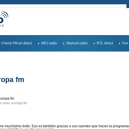
Cherie FM en direct
NRJ radio
Skyrock radio
RTL direct
Fun 
ropa fm
on avec europa fm
ene muchísimo éxito. Eso es también gracias a sus oyentes que hacen la programa