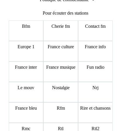
Pour écouter des stations
Bfm
Cherie fm
Contact fm
Europe 1
France culture
France info
France inter
France musique
Fun radio
Le mouv
Nostalgie
Nrj
France bleu
Rfm
Rire et chansons
Rmc
Rtl
Rtl2