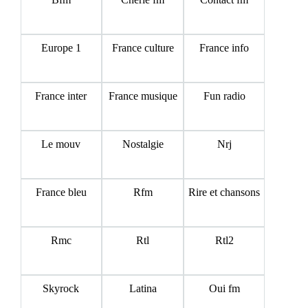
Europe 1
France culture
France info
France inter
France musique
Fun radio
Le mouv
Nostalgie
Nrj
France bleu
Rfm
Rire et chansons
Rmc
Rtl
Rtl2
Skyrock
Latina
Oui fm