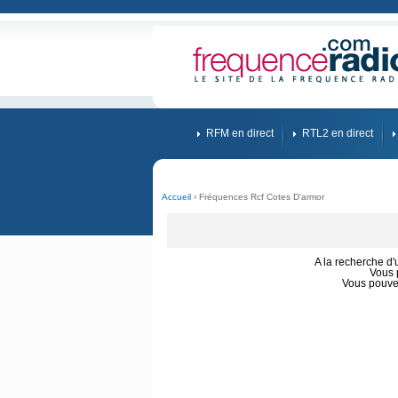
RFM en direct
RTL2 en direct
Accueil
› Fréquences Rcf Cotes D'armor
A la recherche d
Vous 
Vous pouve