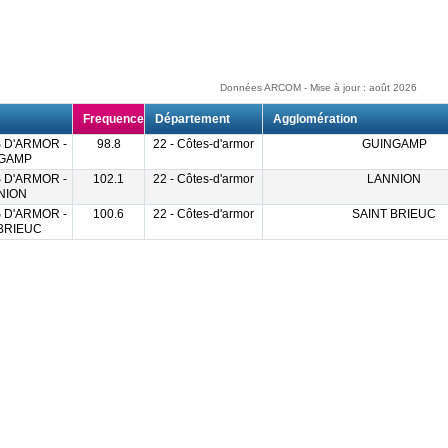
Données ARCOM - Mise à jour : août 2026
Frequence
Département
Agglomération
 D'ARMOR -
98.8
22 - Côtes-d'armor
GUINGAMP
GAMP
 D'ARMOR -
102.1
22 - Côtes-d'armor
LANNION
NION
 D'ARMOR -
100.6
22 - Côtes-d'armor
SAINT BRIEUC
BRIEUC