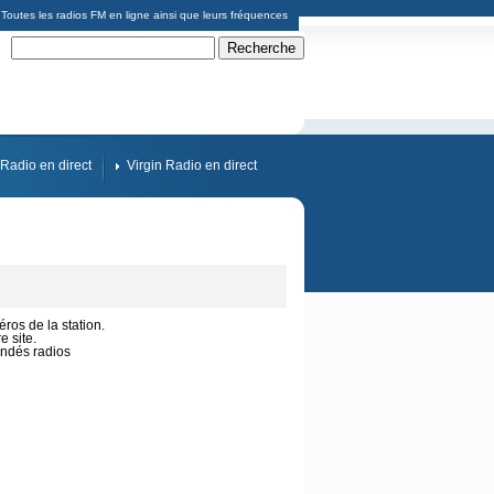
Toutes les radios FM en ligne ainsi que leurs fréquences
Radio en direct
Virgin Radio en direct
ros de la station.
 site.
indés radios