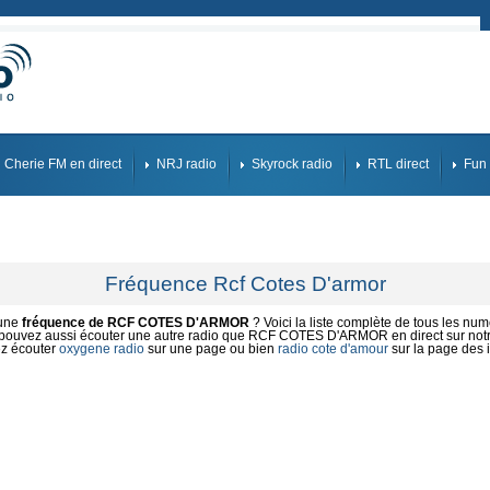
Cherie FM en direct
NRJ radio
Skyrock radio
RTL direct
Fun 
Fréquence Rcf Cotes D'armor
'une
fréquence de RCF COTES D'ARMOR
? Voici la liste complète de tous les numé
pouvez aussi écouter une autre radio que RCF COTES D'ARMOR en direct sur notre
z écouter
oxygene radio
sur une page ou bien
radio cote d'amour
sur la page des 