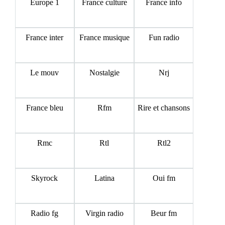
Europe 1
France culture
France info
France inter
France musique
Fun radio
Le mouv
Nostalgie
Nrj
France bleu
Rfm
Rire et chansons
Rmc
Rtl
Rtl2
Skyrock
Latina
Oui fm
Radio fg
Virgin radio
Beur fm