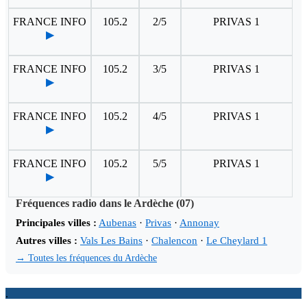
FRANCE INFO
105.2
2/5
PRIVAS 1
▶
FRANCE INFO
105.2
3/5
PRIVAS 1
▶
FRANCE INFO
105.2
4/5
PRIVAS 1
▶
FRANCE INFO
105.2
5/5
PRIVAS 1
▶
Fréquences radio dans le Ardèche (07)
Principales villes :
Aubenas
·
Privas
·
Annonay
Autres villes :
Vals Les Bains
·
Chalencon
·
Le Cheylard 1
→ Toutes les fréquences du Ardèche
.