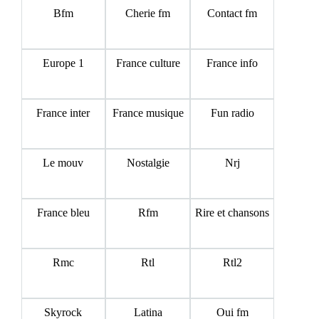
Bfm
Cherie fm
Contact fm
Europe 1
France culture
France info
France inter
France musique
Fun radio
Le mouv
Nostalgie
Nrj
France bleu
Rfm
Rire et chansons
Rmc
Rtl
Rtl2
Skyrock
Latina
Oui fm