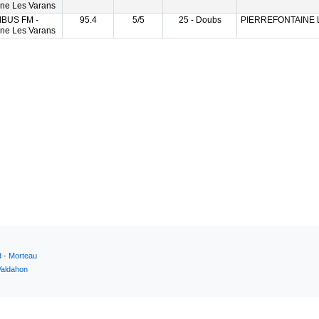
ine Les Varans
GIBUS FM -
95.4
5/5
25 - Doubs
PIERREFONTAINE 
ine Les Varans
d
·
Morteau
Valdahon