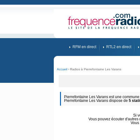
RFM en direct
RTL2 en direct
Accueil
› Radios à Pierrefontaine Les Varans
Pierrefontaine Les Varans est une commune 
Pierrefontaine Les Varans dispose de
5 stat
Si 
Vous pouvez écouter d'autres r
Vous