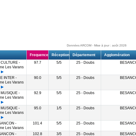
Données ARCOM - Mise à jour : août 2026
Frequence
Réception
Département
Agglomération
CULTURE -
97.7
5/5
25 - Doubs
BESANC
ine Les Varans
▶
E INTER -
90.0
5/5
25 - Doubs
BESANC
ine Les Varans
▶
MUSIQUE -
92.9
5/5
25 - Doubs
BESANC
ine Les Varans
▶
MUSIQUE -
95.0
1/5
25 - Doubs
BESANC
ine Les Varans
▶
ESANCON -
101.4
5/5
25 - Doubs
BESANC
ine Les Varans
ESANCON -
102.8
3/5
25 - Doubs
BESANC