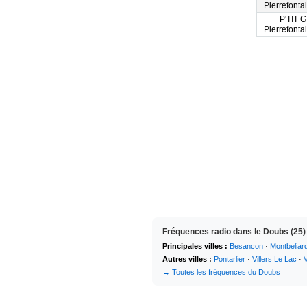
Pierrefonta
P'TIT 
Pierrefonta
Fréquences radio dans le Doubs (25)
Principales villes :
Besancon
·
Montbeliar
Autres villes :
Pontarlier
·
Villers Le Lac
·
→ Toutes les fréquences du Doubs