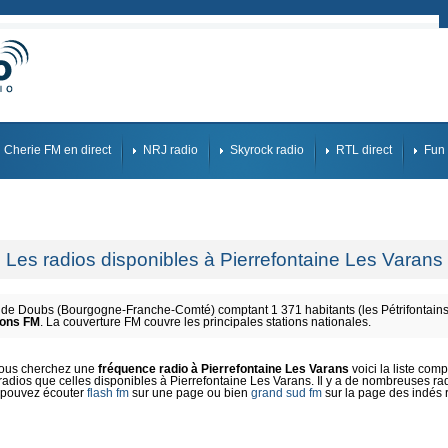
Cherie FM en direct
NRJ radio
Skyrock radio
RTL direct
Fun 
Les radios disponibles à Pierrefontaine Les Varans
de Doubs (Bourgogne-Franche-Comté) comptant 1 371 habitants (les Pétrifontains, 
ions FM
. La couverture FM couvre les principales stations nationales.
vous cherchez une
fréquence radio à Pierrefontaine Les Varans
voici la liste comp
adios que celles disponibles à Pierrefontaine Les Varans. Il y a de nombreuses radi
 pouvez écouter
flash fm
sur une page ou bien
grand sud fm
sur la page des indés 