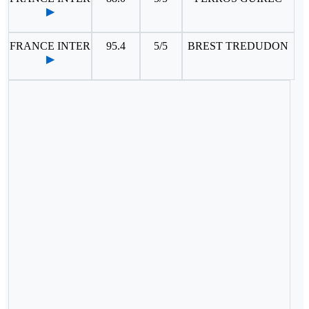
▶
FRANCE INTER
95.4
5/5
BREST TREDUDON
▶