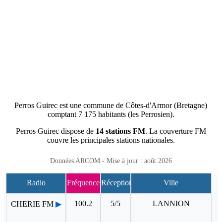
Perros Guirec est une commune de Côtes-d'Armor (Bretagne)
comptant 7 175 habitants (les Perrosien).
Perros Guirec dispose de
14 stations FM
. La couverture FM
couvre les principales stations nationales.
Données ARCOM - Mise à jour : août 2026
Radio
Fréquence
Réception
Ville
100.2
5/5
LANNION
CHERIE FM
▶