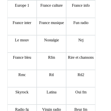
Europe 1
France culture
France info
France inter
France musique
Fun radio
Le mouv
Nostalgie
Nrj
France bleu
Rfm
Rire et chansons
Rmc
Rtl
Rtl2
Skyrock
Latina
Oui fm
Radio fg
Virgin radio
Beur fm