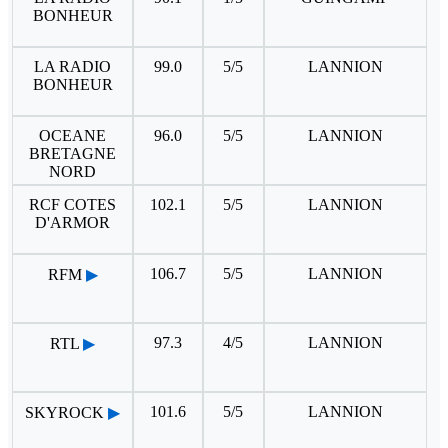
BONHEUR
LA RADIO
99.0
5/5
LANNION
BONHEUR
OCEANE
96.0
5/5
LANNION
BRETAGNE
NORD
RCF COTES
102.1
5/5
LANNION
D'ARMOR
106.7
5/5
LANNION
RFM
▶
97.3
4/5
LANNION
RTL
▶
101.6
5/5
LANNION
SKYROCK
▶