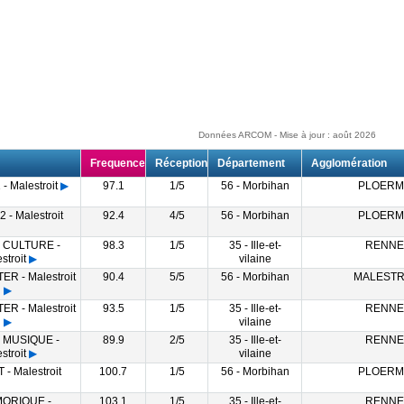
Données ARCOM - Mise à jour : août 2026
Frequence
Réception
Département
Agglomération
 Malestroit
▶
97.1
1/5
56 - Morbihan
PLOERM
- Malestroit
92.4
4/5
56 - Morbihan
PLOERM
 CULTURE -
98.3
1/5
35 - Ille-et-
RENNE
stroit
▶
vilaine
R - Malestroit
90.4
5/5
56 - Morbihan
MALESTR
▶
R - Malestroit
93.5
1/5
35 - Ille-et-
RENNE
▶
vilaine
 MUSIQUE -
89.9
2/5
35 - Ille-et-
RENNE
stroit
▶
vilaine
- Malestroit
100.7
1/5
56 - Morbihan
PLOERM
MORIQUE -
103.1
1/5
35 - Ille-et-
RENNE