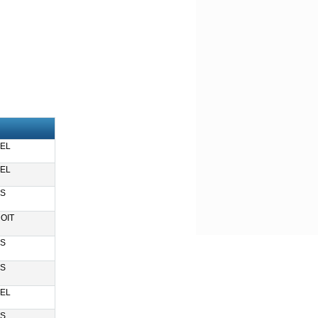
EL
EL
S
OIT
S
S
EL
S