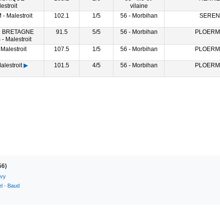
estroit
vilaine
- Malestroit
102.1
1/5
56 - Morbihan
SEREN
D BRETAGNE
91.5
5/5
56 - Morbihan
PLOERM
 Malestroit
Malestroit
107.5
1/5
56 - Morbihan
PLOERM
alestroit
▶
101.5
4/5
56 - Morbihan
PLOERM
56)
ivy
l
·
Baud