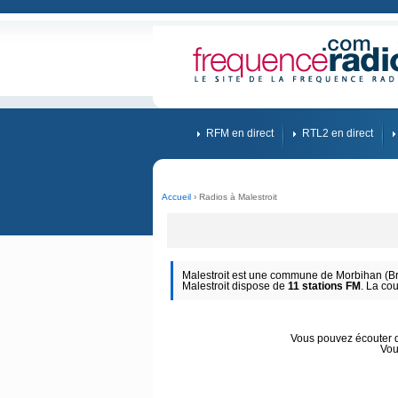
RFM en direct
RTL2 en direct
Accueil
› Radios à Malestroit
Malestroit est une commune de Morbihan (Bre
Malestroit dispose de
11 stations FM
. La co
Vous pouvez écouter d'
Vou