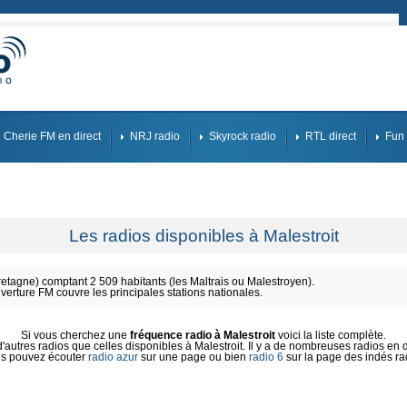
Cherie FM en direct
NRJ radio
Skyrock radio
RTL direct
Fun 
Les radios disponibles à Malestroit
tagne) comptant 2 509 habitants (les Maltrais ou Malestroyen).
uverture FM couvre les principales stations nationales.
Si vous cherchez une
fréquence radio à Malestroit
voici la liste complète.
autres radios que celles disponibles à Malestroit. Il y a de nombreuses radios en di
s pouvez écouter
radio azur
sur une page ou bien
radio 6
sur la page des indés ra