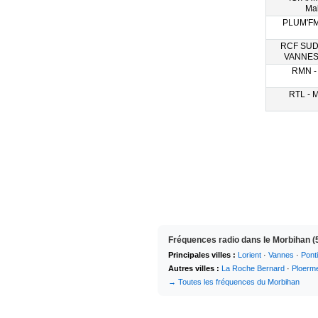
Mal
PLUM'FM 
RCF SU
VANNES -
RMN - 
RTL - M
Fréquences radio dans le Morbihan (
Principales villes :
Lorient
·
Vannes
·
Pont
Autres villes :
La Roche Bernard
·
Ploerme
→ Toutes les fréquences du Morbihan