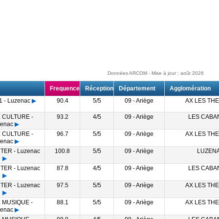
Données ARCOM - Mise à jour : août 2026
Frequence
Réception
Département
Agglomération
 - Luzenac
▶
90.4
5/5
09 - Ariège
AX LES TH
 CULTURE -
93.2
4/5
09 - Ariège
LES CABA
enac
▶
 CULTURE -
96.7
5/5
09 - Ariège
AX LES TH
enac
▶
TER - Luzenac
100.8
5/5
09 - Ariège
LUZEN
▶
TER - Luzenac
87.8
4/5
09 - Ariège
LES CABA
▶
TER - Luzenac
97.5
5/5
09 - Ariège
AX LES TH
▶
 MUSIQUE -
88.1
5/5
09 - Ariège
AX LES TH
enac
▶