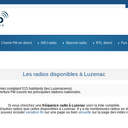
Cherie FM en direct
NRJ radio
Skyrock radio
RTL direct
Fun 
Les radios disponibles à Luzenac
ie) comptant 515 habitants (les Luzenaciens).
verture FM couvre les principales stations nationales.
Si vous cherchez une
fréquence radio à Luzenac
voici la liste complète.
'autres radios que celles disponibles à Luzenac. Il y a de nombreuses radios en dir
 pouvez écouter
variation fm
sur une page ou bien
alouette
sur la page des indés r