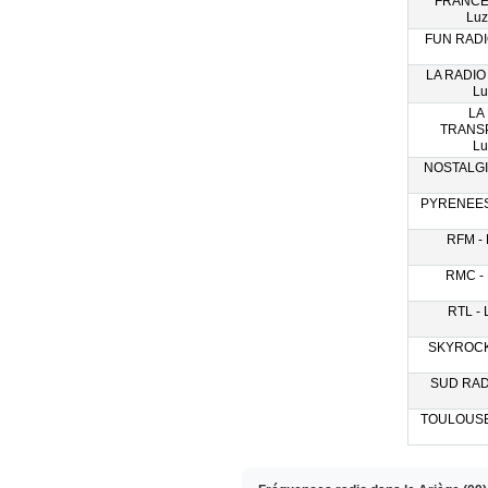
FRANCE
Luz
FUN RADIO
LA RADIO
Lu
LA
TRANS
Lu
NOSTALGIE
PYRENEES 
RFM - 
RMC - 
RTL - 
SKYROCK 
SUD RADI
TOULOUSE 