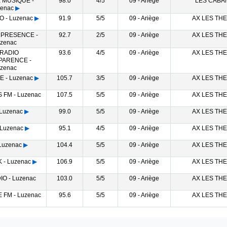
 MUSIQUE -
98.0
4/5
09 - Ariège
LES CABA
enac
▶
 - Luzenac
▶
91.9
5/5
09 - Ariège
AX LES TH
 PRESENCE -
92.7
2/5
09 - Ariège
AX LES TH
zenac
 RADIO
93.6
4/5
09 - Ariège
AX LES TH
PARENCE -
zenac
 - Luzenac
▶
105.7
3/5
09 - Ariège
AX LES TH
FM - Luzenac
107.5
5/5
09 - Ariège
AX LES TH
Luzenac
▶
99.0
5/5
09 - Ariège
AX LES TH
Luzenac
▶
95.1
4/5
09 - Ariège
AX LES TH
Luzenac
▶
104.4
5/5
09 - Ariège
AX LES TH
- Luzenac
▶
106.9
5/5
09 - Ariège
AX LES TH
O - Luzenac
103.0
5/5
09 - Ariège
AX LES TH
FM - Luzenac
95.6
5/5
09 - Ariège
AX LES TH