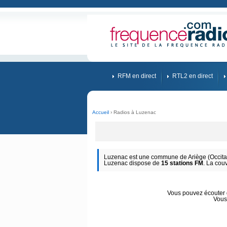
RFM en direct
RTL2 en direct
Accueil
› Radios à Luzenac
Luzenac est une commune de Ariège (Occitan
Luzenac dispose de
15 stations FM
. La cou
Vous pouvez écouter d
Vous