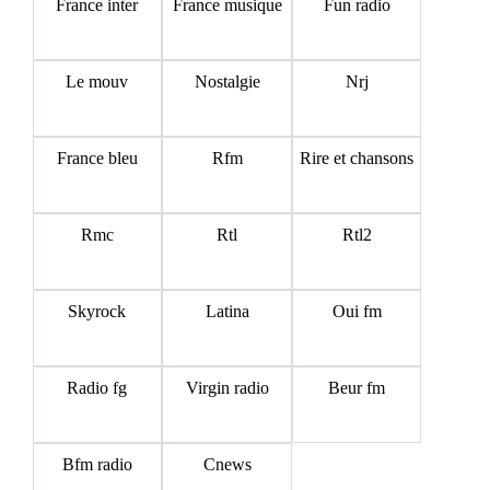
France inter
France musique
Fun radio
Le mouv
Nostalgie
Nrj
France bleu
Rfm
Rire et chansons
Rmc
Rtl
Rtl2
Skyrock
Latina
Oui fm
Radio fg
Virgin radio
Beur fm
Bfm radio
Cnews