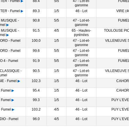
TER - Fumel
▶
88.4
5/5
47 - Lot-et-
FUME
garonne
TER - Fumel
▶
89.3
1/5
46 - Lot
VIRE (4
 MUSIQUE -
90.8
5/5
47 - Lot-et-
FUME
mel
▶
garonne
 MUSIQUE -
91.5
4/5
65 - Hautes-
TOULOUSE PIC
mel
▶
pyrénées
GORD - Fumel
100.0
1/5
47 - Lot-et-
VILLENEUVE 
garonne
GORD - Fumel
99.6
5/5
47 - Lot-et-
FUME
garonne
O 4 - Fumel
91.9
5/5
47 - Lot-et-
FUME
garonne
 CLASSIQUE -
90.5
1/5
47 - Lot-et-
VILLENEUVE 
umel
garonne
E - Fumel
▶
102.3
1/5
46 - Lot
CAHOR
 Fumel
▶
95.4
1/5
46 - Lot
CAHOR
 Fumel
▶
99.3
1/5
46 - Lot
PUY L'EV
 Fumel
▶
103.2
4/5
46 - Lot
PUY L'EV
IO - Fumel
96.0
4/5
46 - Lot
PUY L'EV