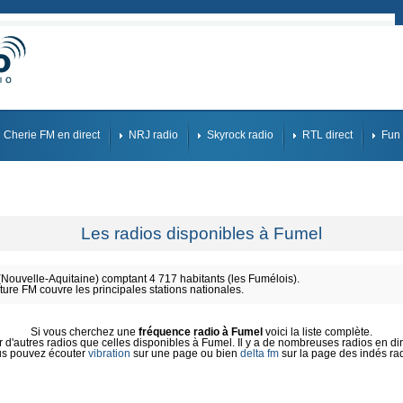
Cherie FM en direct
NRJ radio
Skyrock radio
RTL direct
Fun 
Les radios disponibles à Fumel
ouvelle-Aquitaine) comptant 4 717 habitants (les Fumélois).
ture FM couvre les principales stations nationales.
Si vous cherchez une
fréquence radio à Fumel
voici la liste complète.
d'autres radios que celles disponibles à Fumel. Il y a de nombreuses radios en dire
s pouvez écouter
vibration
sur une page ou bien
delta fm
sur la page des indés ra