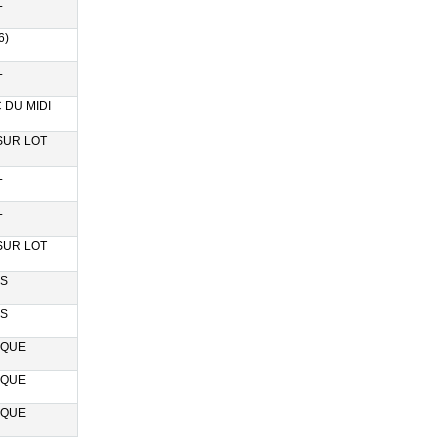
L
6)
L
 DU MIDI
SUR LOT
L
L
SUR LOT
S
S
EQUE
EQUE
EQUE