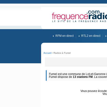
RFM en direct
RTL2 en direct
Accueil
› Radios à Fumel
Fumel est une commune de Lot-et-Garonne (N
Fumel dispose de
13 stations FM
. La couver
Vous pouvez écouter 
Vou