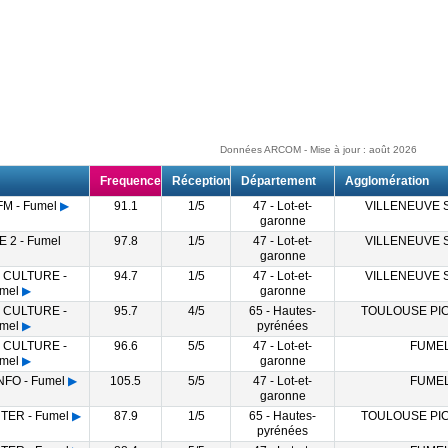
Données ARCOM - Mise à jour : août 2026
Frequence
Réception
Département
Agglomération
M - Fumel
▶
91.1
1/5
47 - Lot-et-
VILLENEUVE 
garonne
 2 - Fumel
97.8
1/5
47 - Lot-et-
VILLENEUVE 
garonne
 CULTURE -
94.7
1/5
47 - Lot-et-
VILLENEUVE 
mel
▶
garonne
 CULTURE -
95.7
4/5
65 - Hautes-
TOULOUSE PIC
mel
▶
pyrénées
 CULTURE -
96.6
5/5
47 - Lot-et-
FUME
mel
▶
garonne
FO - Fumel
▶
105.5
5/5
47 - Lot-et-
FUME
garonne
TER - Fumel
▶
87.9
1/5
65 - Hautes-
TOULOUSE PIC
pyrénées