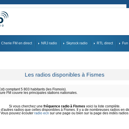
Cherie FM en direct
NRJ radio
Skyrock radio
RTL direct
Fun 
Les radios disponibles à Fismes
) comptant 5 803 habitants (les Fismois).
ture FM couvre les principales stations nationales.
Si vous cherchez une
fréquence radio à Fismes
voici la liste complète.
'autres radios que celles disponibles à Fismes. Il y a de nombreuses radios en dir
Vous pouvez écouter
radio ecn
sur une page ou bien sur la page des indés radios