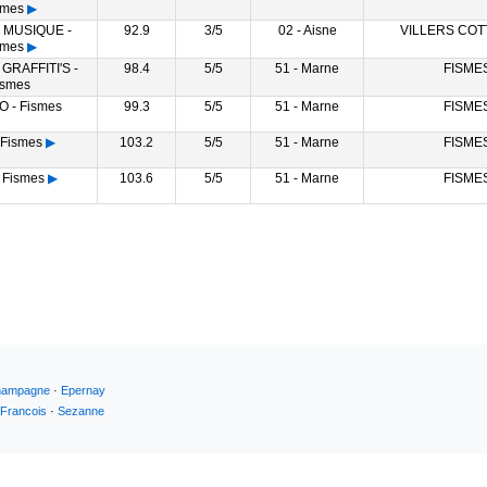
smes
▶
 MUSIQUE -
92.9
3/5
02 - Aisne
VILLERS CO
smes
▶
GRAFFITI'S -
98.4
5/5
51 - Marne
FISME
ismes
O - Fismes
99.3
5/5
51 - Marne
FISME
 Fismes
▶
103.2
5/5
51 - Marne
FISME
 Fismes
▶
103.6
5/5
51 - Marne
FISME
hampagne
·
Epernay
 Francois
·
Sezanne