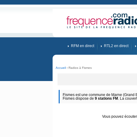
RFM en direct
RTL2 en direct
Accueil
› Radios à Fismes
Fismes est une commune de Marne (Grand Est
Fismes dispose de
9 stations FM
. La couver
Vous pouvez écouter d