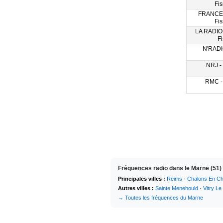
Fi
FRANCE
Fi
LA RADIO 
F
N'RADI
NRJ -
RMC -
Fréquences radio dans le Marne (51)
Principales villes :
Reims
·
Chalons En C
Autres villes :
Sainte Menehould
·
Vitry Le
→ Toutes les fréquences du Marne