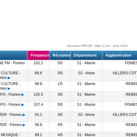
Données ARCOM - Mise à jour : août 2026
Frequence
Réception
Département
Agglomération
 FM - Fismes
102.2
5/5
51 - Marne
FISME
 CULTURE -
89.6
3/5
02 - Aisne
VILLERS CO
smes
▶
 CULTURE -
98.8
1/5
51 - Marne
REIM
smes
▶
FO - Fismes
▶
105.5
3/5
51 - Marne
REIM
FO - Fismes
▶
107.4
5/5
51 - Marne
FISME
ER - Fismes
▶
91.1
3/5
02 - Aisne
VILLERS CO
ER - Fismes
▶
96.8
4/5
51 - Marne
REIM
 MUSIQUE -
89.2
4/5
51 - Marne
REIM