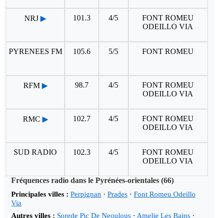
101.3
4/5
FONT ROMEU
NRJ
▶
ODEILLO VIA
PYRENEES FM
105.6
5/5
FONT ROMEU
98.7
4/5
FONT ROMEU
RFM
▶
ODEILLO VIA
102.7
4/5
FONT ROMEU
RMC
▶
ODEILLO VIA
SUD RADIO
102.3
4/5
FONT ROMEU
ODEILLO VIA
Fréquences radio dans le Pyrénées-orientales (66)
Principales villes :
Perpignan
·
Prades
·
Font Romeu Odeillo
Via
Autres villes :
Sorede Pic De Neoulous
·
Amelie Les Bains
·