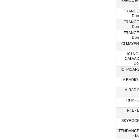
FRANCE INT
FRANCE
Dom
FRANCE
Dom
FRANCE
Dom
ICI MAYEN
ICI N
CALVAD
Do
ICI PICARD
LA RADIO 
M RADIO
RFM - 
RTL - 
SKYROCK 
TENDANCE
- D