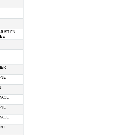
 JUST EN
EE
IER
GNE
N
 MACE
GNE
 MACE
NT