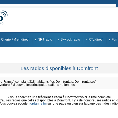
Cherie FM en direct
NRJ radio
Skyrock radio
RTL direct
Fun 
Les radios disponibles à Domfront
-France) comptant 318 habitants (les Domfrontais, Domfrontaises).
verture FM couvre les principales stations nationales.
Si vous cherchez une
fréquence radio à Domfront
voici la liste complète.
autres radios que celles disponibles à Domfront. Il y a de nombreuses radios en di
Vous pouvez écouter
jordanne fm
sur une page ou bien sur la page des indés radio