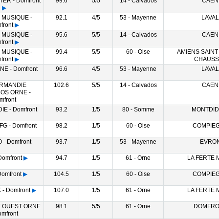
ER - Domfront
99.6
5/5
14 - Calvados
CAEN
▶
 MUSIQUE -
92.1
4/5
53 - Mayenne
LAVAL
front
▶
 MUSIQUE -
95.6
5/5
14 - Calvados
CAEN
front
▶
 MUSIQUE -
99.4
5/5
60 - Oise
AMIENS SAINT
front
▶
CHAUSS
NE - Domfront
96.6
4/5
53 - Mayenne
LAVAL
ORMANDIE
102.6
5/5
14 - Calvados
CAEN
OS ORNE -
mfront
IE - Domfront
93.2
1/5
80 - Somme
MONTDID
FG - Domfront
98.2
1/5
60 - Oise
COMPIE
 - Domfront
93.7
1/5
53 - Mayenne
EVRO
Domfront
▶
94.7
1/5
61 - Orne
LA FERTE
Domfront
▶
104.5
1/5
60 - Oise
COMPIE
- Domfront
▶
107.0
1/5
61 - Orne
LA FERTE
 OUEST ORNE
98.1
5/5
61 - Orne
DOMFRO
omfront