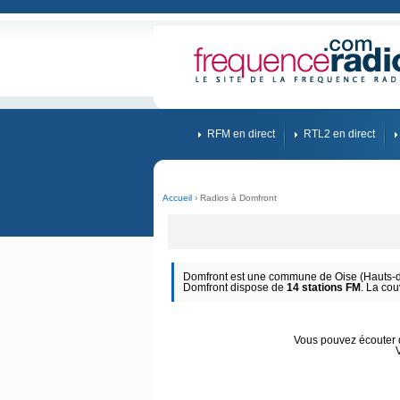
RFM en direct
RTL2 en direct
Accueil
› Radios à Domfront
Domfront est une commune de Oise (Hauts-de
Domfront dispose de
14 stations FM
. La cou
Vous pouvez écouter d'