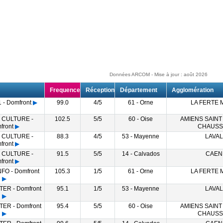
Données ARCOM - Mise à jour : août 2026
Frequence
Réception
Département
Agglomération
- Domfront
▶
99.0
4/5
61 - Orne
LA FERTE
 CULTURE -
102.5
5/5
60 - Oise
AMIENS SAINT
front
▶
CHAUSS
 CULTURE -
88.3
4/5
53 - Mayenne
LAVAL
front
▶
 CULTURE -
91.5
5/5
14 - Calvados
CAEN
front
▶
FO - Domfront
105.3
1/5
61 - Orne
LA FERTE
▶
ER - Domfront
95.1
1/5
53 - Mayenne
LAVAL
▶
ER - Domfront
95.4
5/5
60 - Oise
AMIENS SAINT
▶
CHAUSS