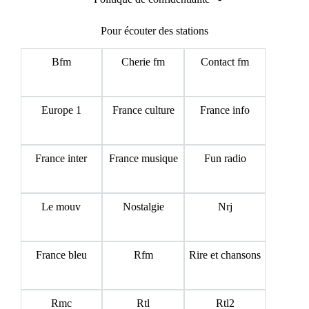
Pour écouter des stations
Bfm
Cherie fm
Contact fm
Europe 1
France culture
France info
France inter
France musique
Fun radio
Le mouv
Nostalgie
Nrj
France bleu
Rfm
Rire et chansons
Rmc
Rtl
Rtl2