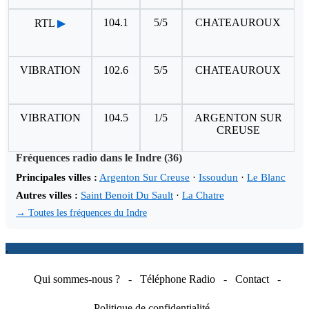
104.1
5/5
CHATEAUROUX
RTL
▶
VIBRATION
102.6
5/5
CHATEAUROUX
VIBRATION
104.5
1/5
ARGENTON SUR
CREUSE
Fréquences radio dans le Indre (36)
Principales villes :
Argenton Sur Creuse
·
Issoudun
·
Le Blanc
Autres villes :
Saint Benoit Du Sault
·
La Chatre
→ Toutes les fréquences du Indre
.
Qui sommes-nous ?
-
Téléphone Radio
-
Contact
-
Politique de confidentialité
-