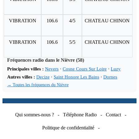
VIBRATION
106.6
4/5
CHATEAU CHINON
VIBRATION
106.6
5/5
CHATEAU CHINON
Fréquences radio dans le Nièvre (58)
Principales villes :
Nevers
·
Cosne Cours Sur Loire
·
Luzy
Autres villes :
Decize
·
Saint Honore Les Bains
·
Dornes
→ Toutes les fréquences du Nièvre
.
Qui sommes-nous ?
-
Téléphone Radio
-
Contact
-
Politique de confidentialité
-