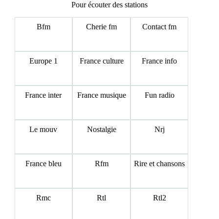
Pour écouter des stations
Bfm
Cherie fm
Contact fm
Europe 1
France culture
France info
France inter
France musique
Fun radio
Le mouv
Nostalgie
Nrj
France bleu
Rfm
Rire et chansons
Rmc
Rtl
Rtl2