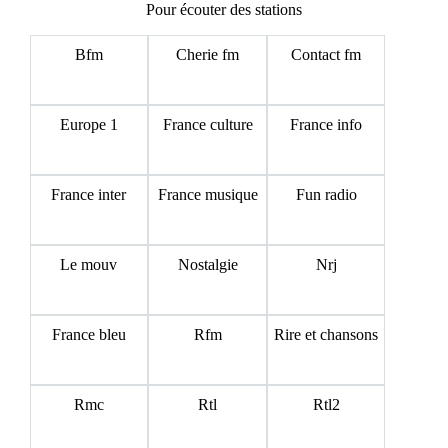
Pour écouter des stations
Bfm
Cherie fm
Contact fm
Europe 1
France culture
France info
France inter
France musique
Fun radio
Le mouv
Nostalgie
Nrj
France bleu
Rfm
Rire et chansons
Rmc
Rtl
Rtl2