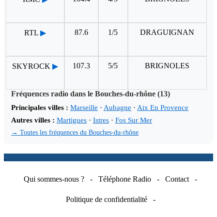
87.6
1/5
DRAGUIGNAN
RTL
▶
107.3
5/5
BRIGNOLES
SKYROCK
▶
Fréquences radio dans le Bouches-du-rhône (13)
Principales villes :
Marseille
·
Aubagne
·
Aix En Provence
Autres villes :
Martigues
·
Istres
·
Fos Sur Mer
→ Toutes les fréquences du Bouches-du-rhône
.
Qui sommes-nous ?
-
Téléphone Radio
-
Contact
-
Politique de confidentialité
-