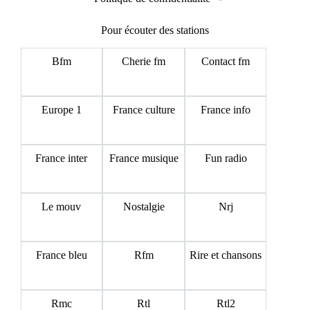
Pour écouter des stations
Bfm
Cherie fm
Contact fm
Europe 1
France culture
France info
France inter
France musique
Fun radio
Le mouv
Nostalgie
Nrj
France bleu
Rfm
Rire et chansons
Rmc
Rtl
Rtl2