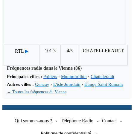
101.3
4/5
CHATELLERAULT
RTL
▶
Fréquences radio dans le Vienne (86)
Principales villes :
Poitiers
·
Montmorillon
·
Chatellerault
Autres villes :
Gencay
·
L'isle Jourdain
·
Dange Saint Romain
→ Toutes les fréquences du Vienne
.
Qui sommes-nous ?
-
Téléphone Radio
-
Contact
-
Politique de confidentialité
-