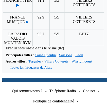
FRANCE INTER
91.1
5/5
VILLERS
COTTERETS
▶
FRANCE
92.9
5/5
VILLERS
COTTERETS
MUSIQUE
▶
LA RADIO
93.7
5/5
BETZ
VALOIS
MULTIEN RVM
Fréquences radio dans le Aisne (02)
Principales villes :
Saint Quentin
·
Soissons
·
Laon
Autres villes :
Tergnier
·
Villers Cotterets
·
Wissignicourt
→ Toutes les fréquences du Aisne
.
Qui sommes-nous ?
-
Téléphone Radio
-
Contact
-
Politique de confidentialité
-