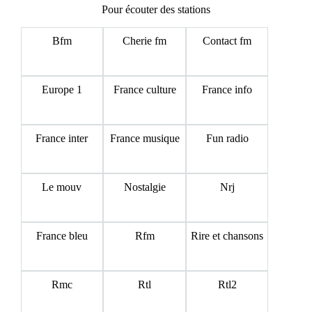
Pour écouter des stations
Bfm
Cherie fm
Contact fm
Europe 1
France culture
France info
France inter
France musique
Fun radio
Le mouv
Nostalgie
Nrj
France bleu
Rfm
Rire et chansons
Rmc
Rtl
Rtl2