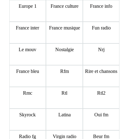
Europe 1
France culture
France info
France inter
France musique
Fun radio
Le mouv
Nostalgie
Nrj
France bleu
Rfm
Rire et chansons
Rmc
Rtl
Rtl2
Skyrock
Latina
Oui fm
Radio fg
Virgin radio
Beur fm