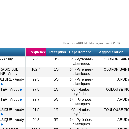
Données ARCOM - Mise à jour : août 2026
Frequence
Réception
Département
Agglomération
 - Arudy
96.3
3/5
64 - Pyrénées-
OLORON SAINT
atlantiques
 RADIO SUD
102.7
1/5
64 - Pyrénées-
OLORON SAINT
NE - Arudy
atlantiques
LTURE - Arudy
99.5
5/5
64 - Pyrénées-
ARUD
▶
atlantiques
TER - Arudy
▶
87.9
1/5
65 - Hautes-
TOULOUSE PIC
pyrénées
TER - Arudy
▶
88.7
5/5
64 - Pyrénées-
ARUD
atlantiques
SIQUE - Arudy
91.5
1/5
65 - Hautes-
TOULOUSE PIC
▶
pyrénées
SIQUE - Arudy
94.8
5/5
64 - Pyrénées-
ARUD
▶
atlantiques