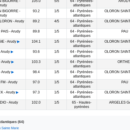
N BIGORRE -
105.0
5/5
64 - Pyrénées-
ARUD
rudy
atlantiques
N BIGORRE -
93.2
1/5
64 - Pyrénées-
OLORON SAINT
rudy
atlantiques
LORON - Arudy
89.2
4/5
64 - Pyrénées-
OLORON SAINT
atlantiques
PAIS - Arudy
89.8
1/5
64 - Pyrénées-
PAU
atlantiques
E - Arudy
▶
104.1
1/5
64 - Pyrénées-
OLORON SAINT
atlantiques
 Arudy
▶
93.6
1/5
64 - Pyrénées-
OLORON SAINT
atlantiques
 Arudy
▶
103.3
1/5
64 - Pyrénées-
ORTHE
atlantiques
 Arudy
▶
98.4
1/5
64 - Pyrénées-
OLORON SAINT
atlantiques
FM - Arudy
97.0
1/5
64 - Pyrénées-
PAU
atlantiques
 - Arudy
▶
97.3
1/5
64 - Pyrénées-
OLORON SAINT
atlantiques
IO - Arudy
102.0
1/5
65 - Hautes-
ARGELES G
pyrénées
tlantiques (64)
 Sainte Marie