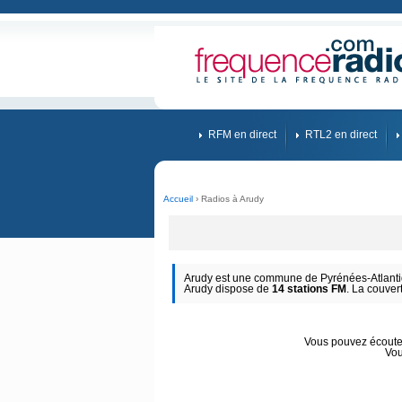
RFM en direct
RTL2 en direct
Accueil
› Radios à Arudy
Arudy est une commune de Pyrénées-Atlantiq
Arudy dispose de
14 stations FM
. La couver
Vous pouvez écouter 
Vou