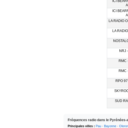
ICI BEAR
A
ICI BEAR
A
LA RADIO O
LA RADIO 
NOSTALGI
NRJ -
RMC -
RMC -
RPO 97 
SKYROCK
SUD RAD
Fréquences radio dans le Pyrénées-a
Principales villes :
Pau
·
Bayonne
·
Oloron