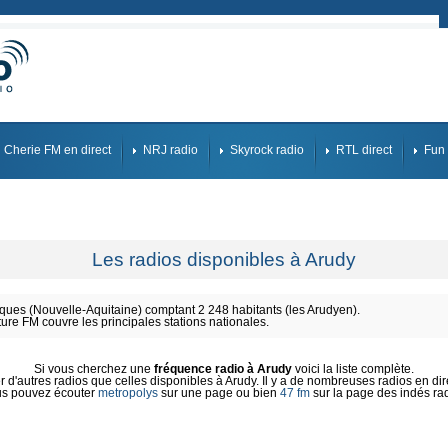
Cherie FM en direct
NRJ radio
Skyrock radio
RTL direct
Fun 
Les radios disponibles à Arudy
ues (Nouvelle-Aquitaine) comptant 2 248 habitants (les Arudyen).
ture FM couvre les principales stations nationales.
Si vous cherchez une
fréquence radio à Arudy
voici la liste complète.
d'autres radios que celles disponibles à Arudy. Il y a de nombreuses radios en dire
s pouvez écouter
metropolys
sur une page ou bien
47 fm
sur la page des indés ra