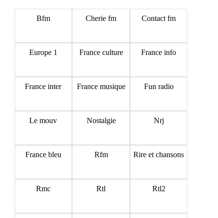
Bfm
Cherie fm
Contact fm
Europe 1
France culture
France info
France inter
France musique
Fun radio
Le mouv
Nostalgie
Nrj
France bleu
Rfm
Rire et chansons
Rmc
Rtl
Rtl2