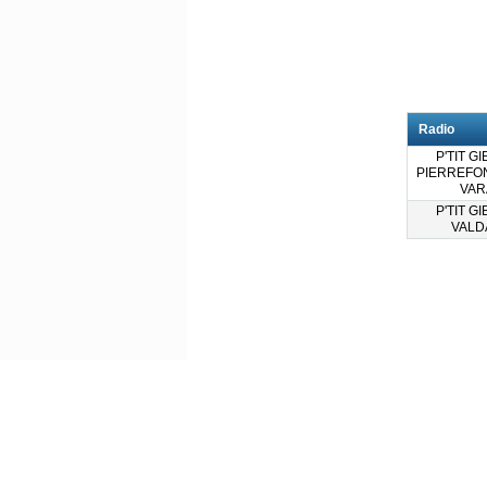
Radio
P'TIT GI
PIERREFON
VAR
P'TIT GI
VALD