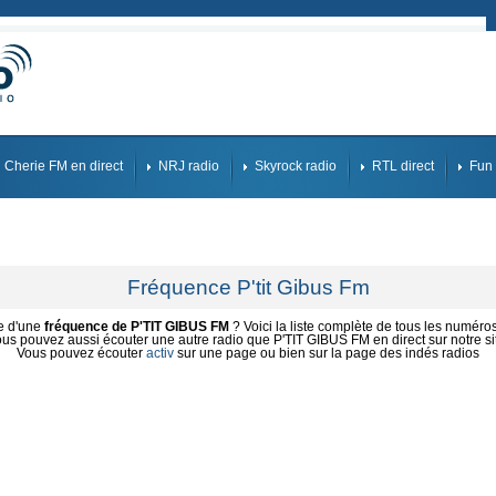
Cherie FM en direct
NRJ radio
Skyrock radio
RTL direct
Fun 
Fréquence P'tit Gibus Fm
he d'une
fréquence de P'TIT GIBUS FM
? Voici la liste complète de tous les numéros
us pouvez aussi écouter une autre radio que P'TIT GIBUS FM en direct sur notre si
Vous pouvez écouter
activ
sur une page ou bien sur la page des indés radios