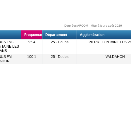
Données ARCOM - Mise à jour : août 2026
Frequence
Département
Agglomération
BUS FM -
95.4
25 - Doubs
PIERREFONTAINE LES 
TAINE LES
ANS
BUS FM -
100.1
25 - Doubs
VALDAHON
AHON