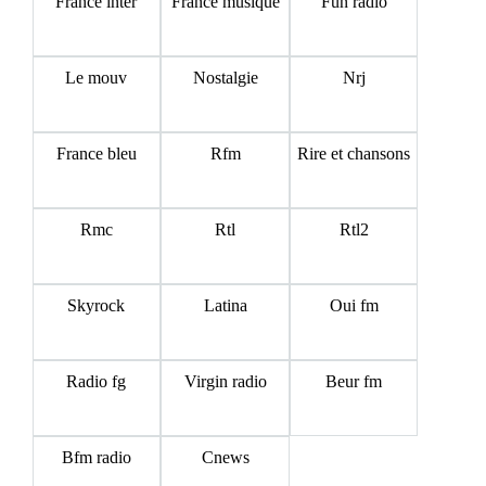
France inter
France musique
Fun radio
Le mouv
Nostalgie
Nrj
France bleu
Rfm
Rire et chansons
Rmc
Rtl
Rtl2
Skyrock
Latina
Oui fm
Radio fg
Virgin radio
Beur fm
Bfm radio
Cnews