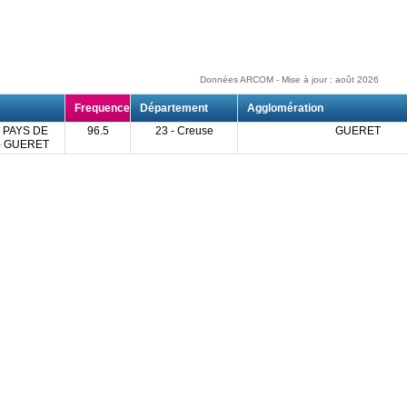
Données ARCOM - Mise à jour : août 2026
Frequence
Département
Agglomération
 PAYS DE
96.5
23 - Creuse
GUERET
- GUERET