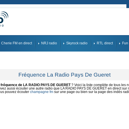
Cherie FM en direct
NRJ radio
Skyrock radio
RTL direct
Fun 
Fréquence La Radio Pays De Gueret
e
fréquence de LA RADIO PAYS DE GUERET
? Voici la liste complète de tous les 
vez aussi écouter une autre radio que LA RADIO PAYS DE GUERET en direct sur no
us pouvez écouter
champagne fm
sur une page ou bien sur la page des indés rad