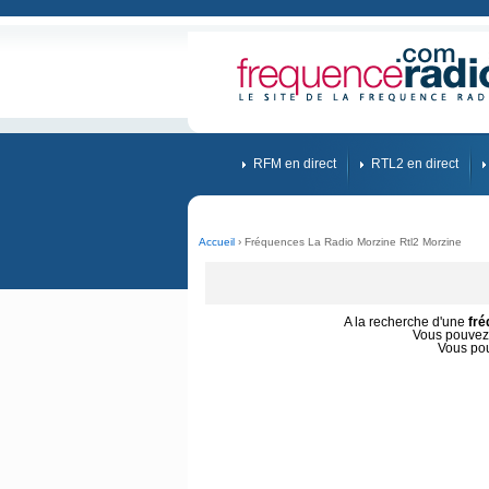
RFM en direct
RTL2 en direct
Accueil
› Fréquences La Radio Morzine Rtl2 Morzine
A la recherche d'une
fr
Vous pouvez 
Vous po