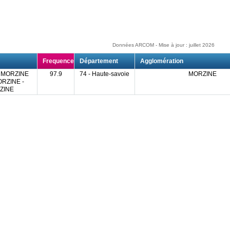
Données ARCOM - Mise à jour : juillet 2026
Frequence
Département
Agglomération
 MORZINE
97.9
74 - Haute-savoie
MORZINE
RZINE -
ZINE