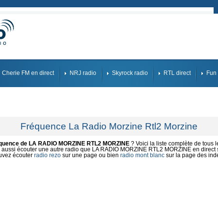
Cherie FM en direct
NRJ radio
Skyrock radio
RTL direct
Fun 
Fréquence La Radio Morzine Rtl2 Morzine
équence de LA RADIO MORZINE RTL2 MORZINE
? Voici la liste complète de tous 
aussi écouter une autre radio que LA RADIO MORZINE RTL2 MORZINE en direct su
uvez écouter
radio rezo
sur une page ou bien
radio mont blanc
sur la page des ind