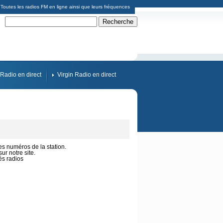
Toutes les radios FM en ligne ainsi que leurs fréquences
Radio en direct
Virgin Radio en direct
les numéros de la station.
r notre site.
és radios