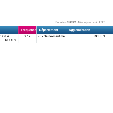
Données ARCOM - Mise à jour : août 2026
Frequence
Département
Agglomération
DIO LA
97.9
76 - Seine-maritime
ROUEN
E - ROUEN