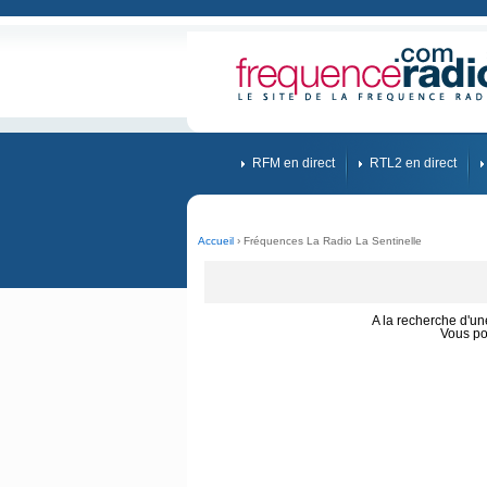
RFM en direct
RTL2 en direct
Accueil
› Fréquences La Radio La Sentinelle
A la recherche d'u
Vous po