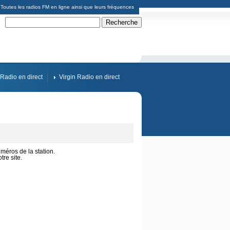
Toutes les radios FM en ligne ainsi que leurs fréquences
Radio en direct
Virgin Radio en direct
uméros de la station.
re site.