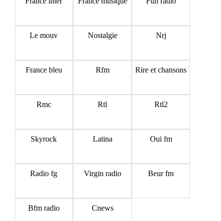
France inter
France musique
Fun radio
Le mouv
Nostalgie
Nrj
France bleu
Rfm
Rire et chansons
Rmc
Rtl
Rtl2
Skyrock
Latina
Oui fm
Radio fg
Virgin radio
Beur fm
Bfm radio
Cnews